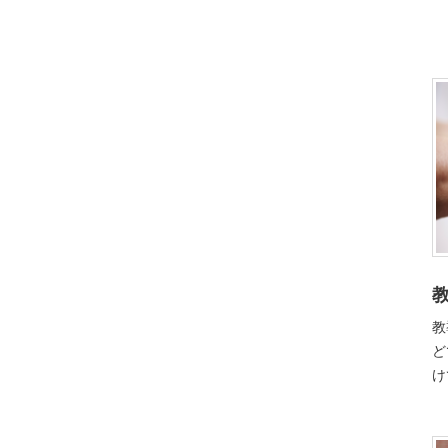
教
ど
け