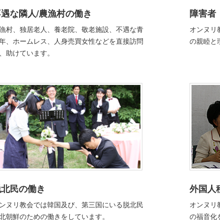
不遇な隣人/農漁村の働き
障害者
漁村、独居老人、養老院、敬老施設、不遇な青
オンヌリ
年、ホームレス、人身売買女性などを直接訪問
の親睦と
、助けています。
脱北民の働き
外国人
ンヌリ教会では韓国及び、第三国にいる脱北民
オンヌリ
北朝鮮のための働きをしています。
の福音化