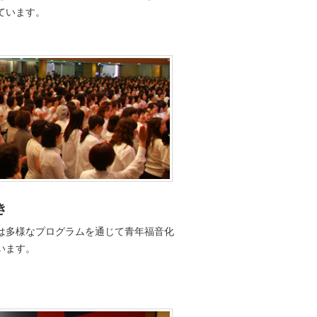
ています。
き
は多様なプログラムを通じて青年福音化
います。