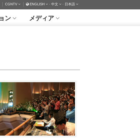
CGNTV
ENGLISH
· 中文
· 日本語
ョン
メディア