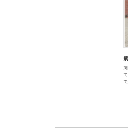
病
て
で