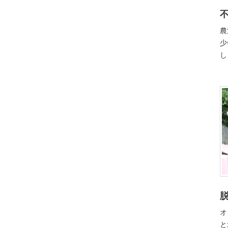
農
少
し
オ
と