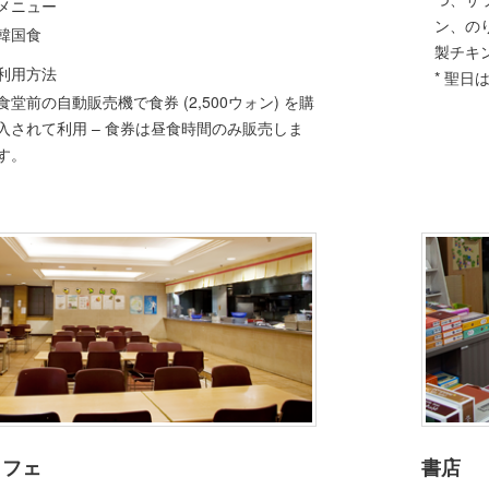
メニュー
ン、の
韓国食
製チキ
利用方法
* 聖
食堂前の自動販売機で食券 (2,500ウォン) を購
入されて利用 – 食券は昼食時間のみ販売しま
す。
カフェ
書店