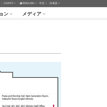
CGNTV
ENGLISH
· 中文
· 日本語
ョン
メディア