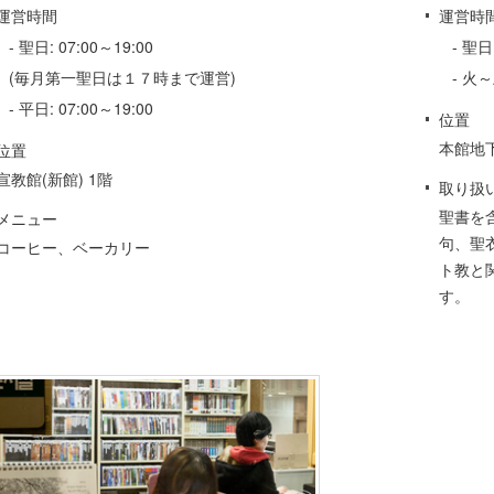
運営時間
運営時
- 聖日: 07:00～19:00
- 聖日 
(毎月第一聖日は１７時まで運営)
- 火～
- 平日: 07:00～19:00
位置
本館地下
位置
宣教館(新館) 1階
取り扱
聖書を
メニュー
句、聖
コーヒー、ベーカリー
ト教と
す。