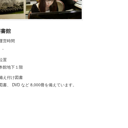
図書館
運営時間
-
位置
本館地下１階
備え付け図書
図書、 DVD など 8,000冊を備えています。