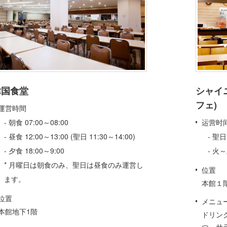
韓国食堂
シャイ
フェ)
運営時間
- 朝食 07:00～08:00
运营时
- 昼食 12:00～13:00 (聖日 11:30～14:00)
- 聖日 
- 夕食 18:00～9:00
- 火～
* 月曜日は朝食のみ、聖日は昼食のみ運営し
位置
ます。
本館１
位置
メニュ
本館地下1階
ドリン
つ、サ