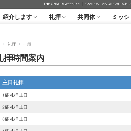
THE ONNURI WEEKLY
CAMPUS · VISION CHURCH
紹介します
礼拝
共同体
ミッシ
礼拝
一般
礼拝時間案内
主日礼拝
1部 礼拝 主日
2部 礼拝 主日
3部 礼拝 主日
4部 礼拝 主日