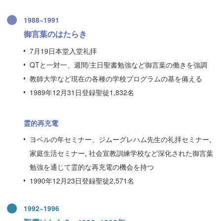
1988~1991
御言葉のはたらき
7月19日本堂入堂礼拝
QTと一対一、週間/主日聖書勉強など御言葉の働きを強調
教師大学など現在の各種の学校プログラムの基を備える
1989年12月31日登録聖徒1,832名
霊的再充電
ヨベルの年セミナー、ジムーグレハム先生の礼拝セミナー,
家庭生活セミナー, 社会宣教訓練学校など深化された御言葉
勉強を通じて霊的な再充電の機会を持つ
1990年12月23日登録聖徒2,571名
1992~1996