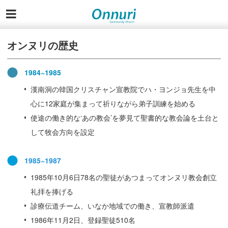
オンヌリの歴史
1984~1985
漢南洞の韓国クリスチャン宣教院でハ・ヨンジョ先生を中
心に12家庭が集まって祈りながら弟子訓練を始める
使途の働き的な‘あの教会’を夢見て聖書的な教会論を土台と
して牧会方向を設定
1985~1987
1985年10月6日78名の聖徒があつまってオンヌリ教会創立
礼拝を捧げる
診療伝道チーム、いなか地域での働き、宣教師派遣
1986年11月2日、登録聖徒510名