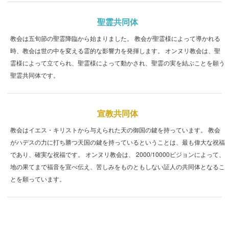
聖霊共同体
教会は五旬節の聖霊降臨から始まりました。
教会が聖霊様によって導かれる
時、教会は世の中を変える霊的な影響力を発揮します。
オンヌリ教会は、聖
霊様によって立てられ、聖霊様によって動かされ、聖霊の実を結ぶことを願う
聖霊共同体です。
宣教共同体
教会はイエス・キリストから与えられた天の御国の鍵を持っています。
教会
がハデスの力に打ち勝つ天国の鍵を持っているということは、最も偉大な祝福
であり、確実な祝福です。
オンヌリ教会は、 2000/10000ビジョンによって、
地の果てまで福音を宣べ伝え、苦しみをものともしない証人の共同体となるこ
とを願っています。